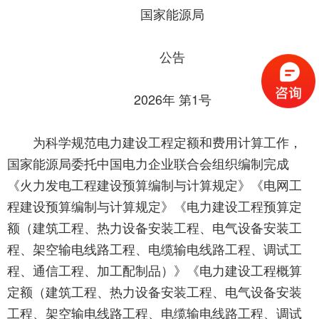
国家能源局
公告
2026年 第1号
为科学规范电力建设工程定额和费用计算工作，
国家能源局委托中国电力企业联合会组织编制完成
《火力发电工程建设预算编制与计算规定》《电网工
程建设预算编制与计算规定》《电力建设工程预算定
额（建筑工程、热力设备安装工程、电气设备安装工
程、架空输电线路工程、电缆输电线路工程、调试工
程、通信工程、加工配制品）》《电力建设工程概算
定额（建筑工程、热力设备安装工程、电气设备安装
工程、架空输电线路工程、电缆输电线路工程、调试